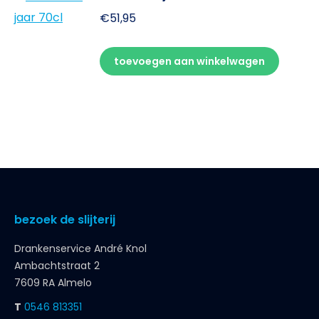
€
51,95
toevoegen aan winkelwagen
bezoek de slijterij
Drankenservice André Knol
Ambachtstraat 2
7609 RA Almelo
T
0546 813351