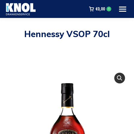
€
0,00
0
Hennessy VSOP 70cl
Je bent hier: