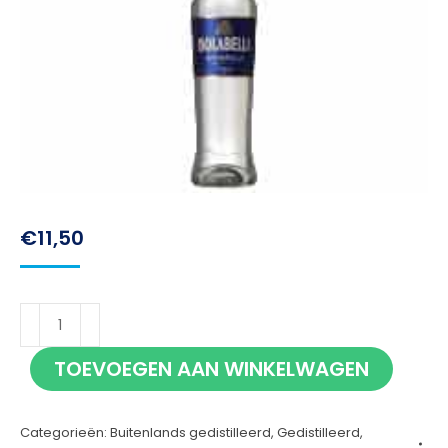
€
11,50
Isolabella
Sambuca
TOEVOEGEN AAN WINKELWAGEN
35cl
aantal
Categorieën:
Buitenlands gedistilleerd
,
Gedistilleerd
,