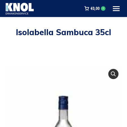
€
0,00
0
Isolabella Sambuca 35cl
Je bent hier: