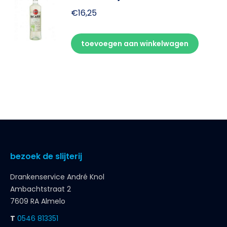
€
16,25
toevoegen aan winkelwagen
bezoek de slijterij
Drankenservice André Knol
Ambachtstraat 2
7609 RA Almelo
T
0546 813351