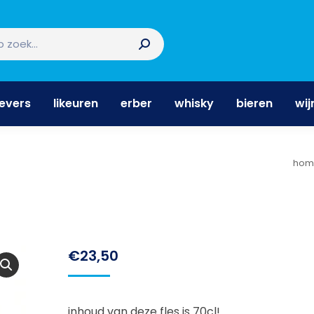
nevers
likeuren
erber
whisky
bieren
wi
nevers
likeuren
erber
whisky
bieren
wij
Je 
hom
€
23,50
inhoud van deze fles is 70cl!