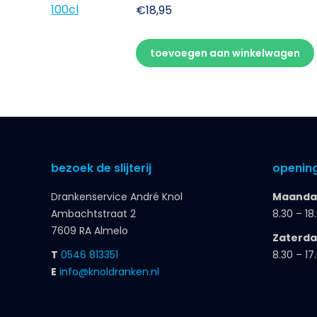
€
18,95
toevoegen aan winkelwagen
bezoek de slijterij
opening
Drankenservice André Knol
Maandag
Ambachtstraat 2
8.30 – 18
7609 RA Almelo
Zaterd
T
0546 813351
8.30 – 17
E
info@knoldranken.nl