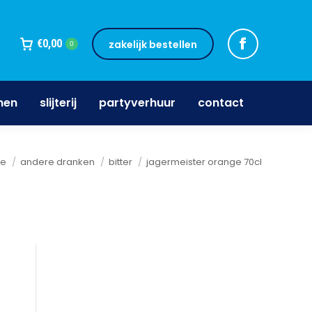
jnen
slijterij
partyverhuur
contact
€
0,00
zakelijk bestellen
0
nen
slijterij
partyverhuur
contact
bent hier:
e
andere dranken
bitter
jagermeister orange 70cl