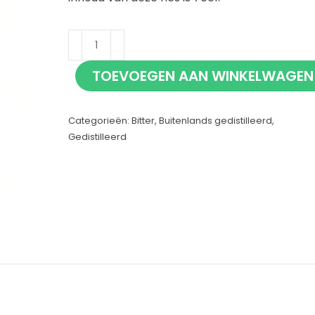
Jagermeister
Orange
TOEVOEGEN AAN WINKELWAGEN
70cl
aantal
Categorieën:
Bitter
,
Buitenlands gedistilleerd
,
Gedistilleerd