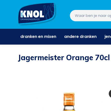
dranken en mixen
andere dranken
je
dranken en mixen
andere dranken
je
Jagermeister Orange 70cl