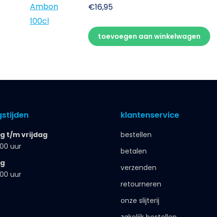
€
16,95
toevoegen aan winkelwagen
stijden
klantenservice
 t/m vrijdag
bestellen
.00 uur
betalen
ag
verzenden
.00 uur
retourneren
onze slijterij
zakelijk bestellen