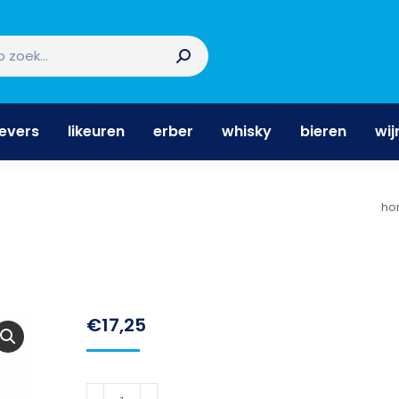
nevers
likeuren
erber
whisky
bieren
wi
nevers
likeuren
erber
whisky
bieren
wij
Je
ho
€
17,25
Jagertee