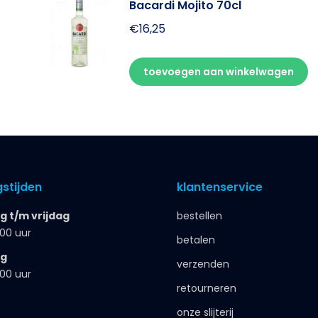
Bacardi Mojito 70cl
€
16,25
toevoegen aan winkelwagen
stijden
klantenservice
 t/m vrijdag
bestellen
.00 uur
betalen
ag
verzenden
.00 uur
retourneren
onze slijterij