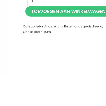
Stroh
TOEVOEGEN AAN WINKELWAGEN
40%
50cl
Categorieën:
Andere rum
,
Buitenlands gedistilleerd
,
aantal
Gedistilleerd
,
Rum