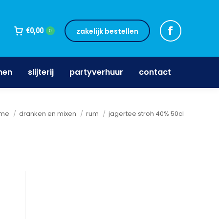
jnen
slijterij
partyverhuur
contact
€
0,00
zakelijk bestellen
0
nen
slijterij
partyverhuur
contact
 bent hier:
me
dranken en mixen
rum
jagertee stroh 40% 50cl