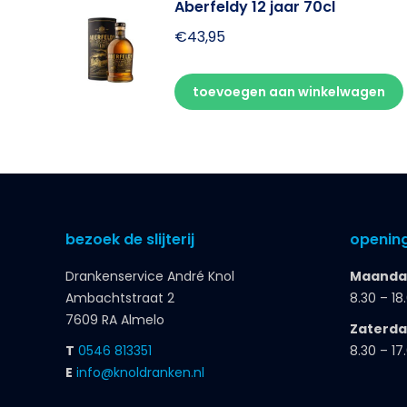
Aberfeldy 12 jaar 70cl
€
43,95
toevoegen aan winkelwagen
bezoek de slijterij
opening
Drankenservice André Knol
Maandag
Ambachtstraat 2
8.30 – 18
7609 RA Almelo
Zaterd
T
0546 813351
8.30 – 17
E
info@knoldranken.nl