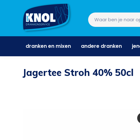
dranken en mixen
andere dranken
je
dranken en mixen
andere dranken
je
Jagertee Stroh 40% 50cl