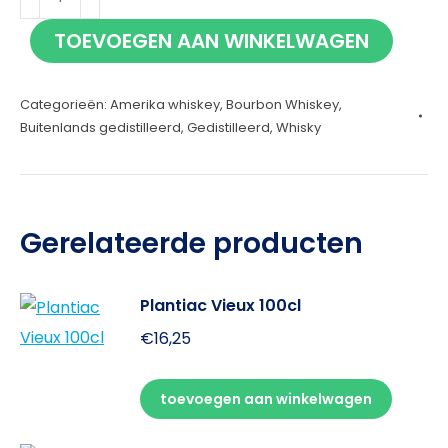
Beam
TOEVOEGEN AAN WINKELWAGEN
Double
Oak
Categorieën:
Amerika whiskey
,
Bourbon Whiskey
,
70cl
Buitenlands gedistilleerd
,
Gedistilleerd
,
Whisky
aantal
Gerelateerde producten
Plantiac Vieux 100cl
€
16,25
toevoegen aan winkelwagen