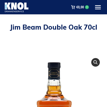
€
0,00
0
Jim Beam Double Oak 70cl
Je bent hier: