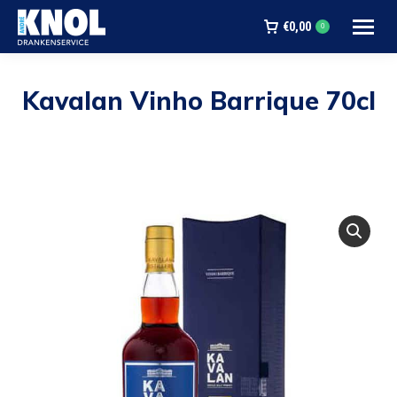
€
0,00
0
Kavalan Vinho Barrique 70cl
Je bent hier: