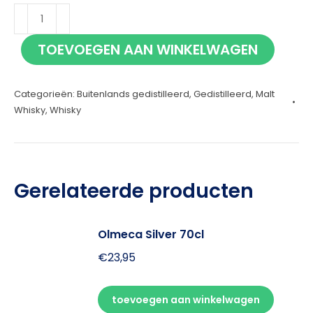
Kavalan
Vinho
TOEVOEGEN AAN WINKELWAGEN
Barrique
70cl
Categorieën:
Buitenlands gedistilleerd
,
Gedistilleerd
,
Malt
aantal
Whisky
,
Whisky
Gerelateerde producten
Olmeca Silver 70cl
€
23,95
toevoegen aan winkelwagen