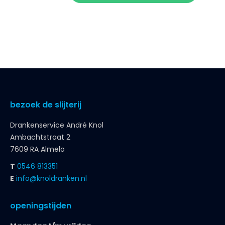
bezoek de slijterij
Drankenservice André Knol
Ambachtstraat 2
7609 RA Almelo
T
0546 813351
E
info@knoldranken.nl
openingstijden