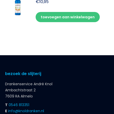
€
10,95
toevoegen aan winkelwagen
bezoek de slijterij
Drankenservice André Knol
Ambachtstraat 2
7609 RA Almelo
T
0546 813351
E
info@knoldranken.nl