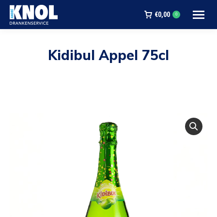
€
0,00
0
Kidibul Appel 75cl
Je bent hier: