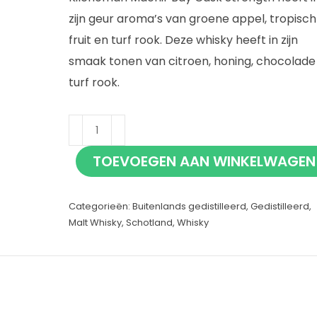
zijn geur aroma’s van groene appel, tropisch
fruit en turf rook. Deze whisky heeft in zijn
smaak tonen van citroen, honing, chocolade
turf rook.
Kilchoman
Machir
TOEVOEGEN AAN WINKELWAGEN
Bay
Cask
Categorieën:
Buitenlands gedistilleerd
,
Gedistilleerd
,
Strength
Malt Whisky
,
Schotland
,
Whisky
70cl
aantal