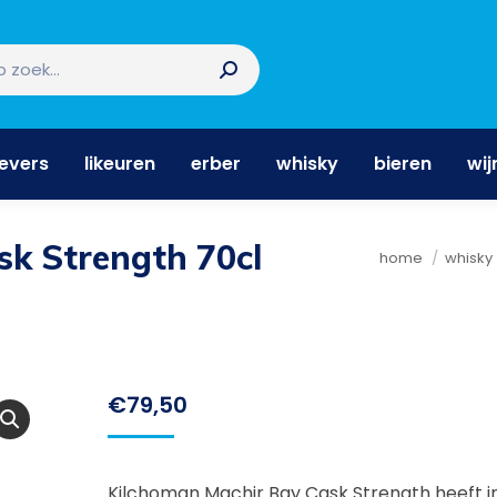
nevers
likeuren
erber
whisky
bieren
wi
nevers
likeuren
erber
whisky
bieren
wij
sk Strength 70cl
Je bent hier:
home
whisky
€
79,50
Kilchoman Machir Bay Cask Strength heeft i