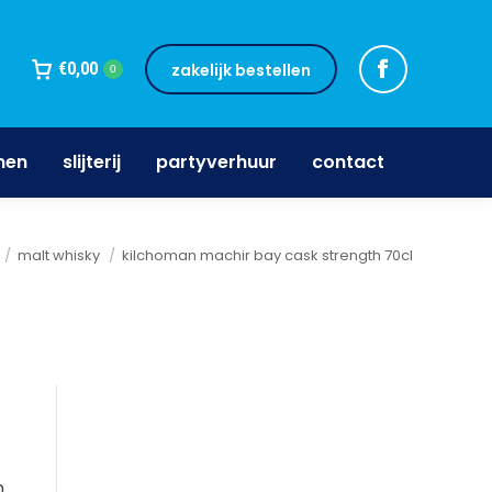
jnen
slijterij
partyverhuur
contact
€
0,00
zakelijk bestellen
0
nen
slijterij
partyverhuur
contact
malt whisky
kilchoman machir bay cask strength 70cl
n