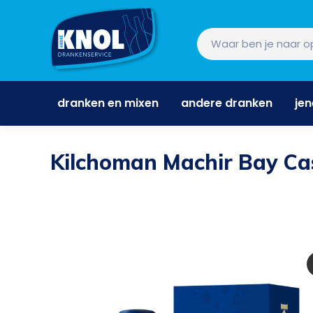
dranken en mixen
andere dranken
je
dranken en mixen
andere dranken
je
Kilchoman Machir Bay Ca