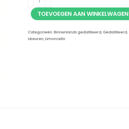
Sanguin
TOEVOEGEN AAN WINKELWAGEN
cello
50cl
Categorieën:
Binnenlands gedistilleerd
,
Gedistilleerd
,
aantal
Likeuren
,
Limoncello