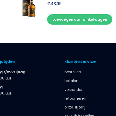
€
43,95
toevoegen aan winkelwagen
stijden
klantenservice
 t/m vrijdag
bestellen
.00 uur
betalen
ag
verzenden
.00 uur
retourneren
onze slijterij
zakelijk bestellen