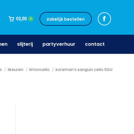
jnen
slijterij
partyverhuur
contact
€
0,00
zakelijk bestellen
0
nen
slijterij
partyverhuur
contact
ent hier:
e
likeuren
limoncello
koreman’s sanguin cello 50cl