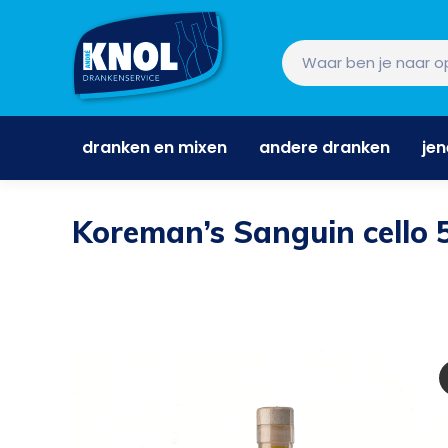
dranken en mixen
andere dranken
je
dranken en mixen
andere dranken
je
Koreman’s Sanguin cello 