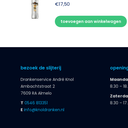
€
17,50
toevoegen aan winkelwagen
bezoek de slijterij
opening
Drankenservice André Knol
Maandag
Ambachtstraat 2
8.30 – 18
7609 RA Almelo
Zaterd
T
0546 813351
8.30 – 17
E
info@knoldranken.nl