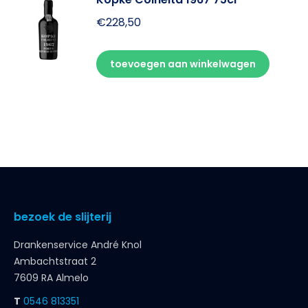
€
228,50
toevoegen aan winkelwagen
bezoek de slijterij
Drankenservice André Knol
Ambachtstraat 2
7609 RA Almelo
T
0546 813351