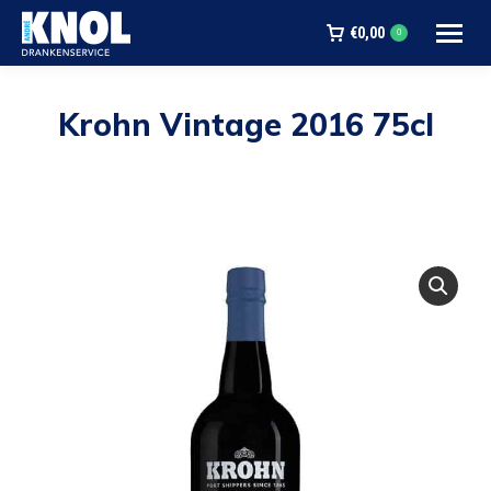
€
0,00
0
Krohn Vintage 2016 75cl
Je bent hier: