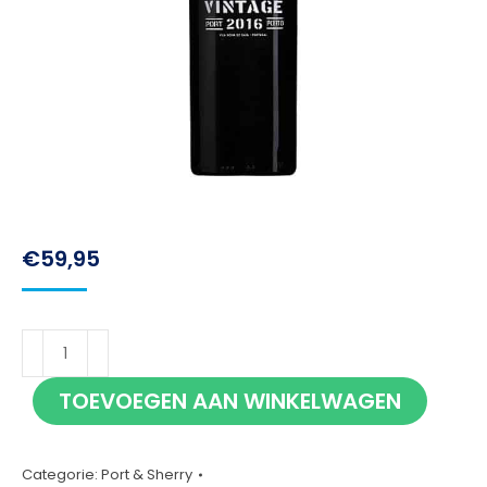
€
59,95
Krohn
Vintage
TOEVOEGEN AAN WINKELWAGEN
2016
75cl
aantal
Categorie:
Port & Sherry