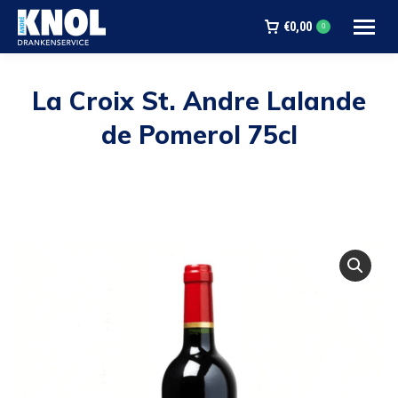
€
0,00
0
La Croix St. Andre Lalande
de Pomerol 75cl
Je bent hier: