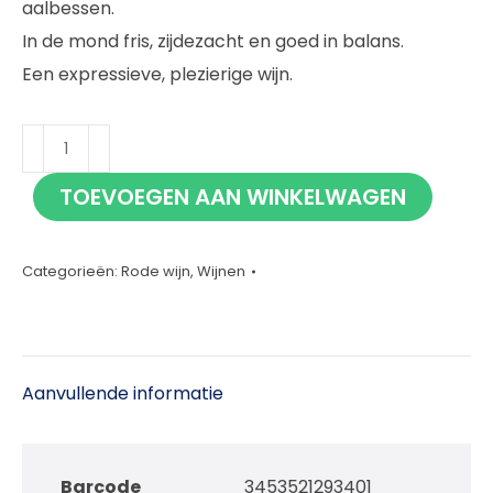
aalbessen.
In de mond fris, zijdezacht en goed in balans.
Een expressieve, plezierige wijn.
La
Croix
TOEVOEGEN AAN WINKELWAGEN
St.
Andre
Lalande
Categorieën:
Rode wijn
,
Wijnen
de
Pomerol
75cl
Aanvullende informatie
aantal
Barcode
3453521293401