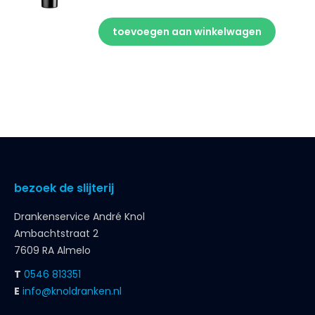
toevoegen aan winkelwagen
bezoek de slijterij
Drankenservice André Knol
Ambachtstraat 2
7609 RA Almelo
T
0546 813351
E
info@knoldranken.nl