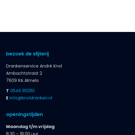
bezoek de slijterij
Drankenservice André Knol
Ambachtstraat 2
7609 RA Almelo
T
0546 813351
E
info@knoldranken.nl
openingstijden
Maandag t/m vrijdag
8.30 – 18.00 uur