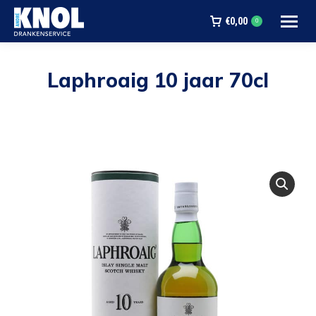
€
0,00
0
Laphroaig 10 jaar 70cl
Je bent hier: