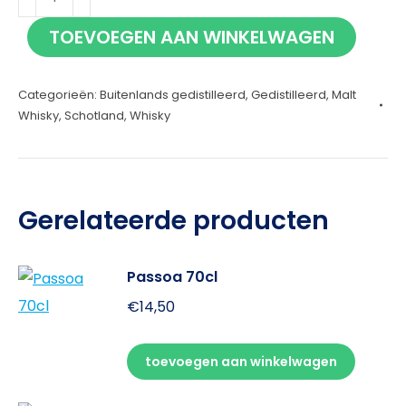
10
TOEVOEGEN AAN WINKELWAGEN
jaar
70cl
Categorieën:
Buitenlands gedistilleerd
,
Gedistilleerd
,
Malt
aantal
Whisky
,
Schotland
,
Whisky
Gerelateerde producten
Passoa 70cl
€
14,50
toevoegen aan winkelwagen