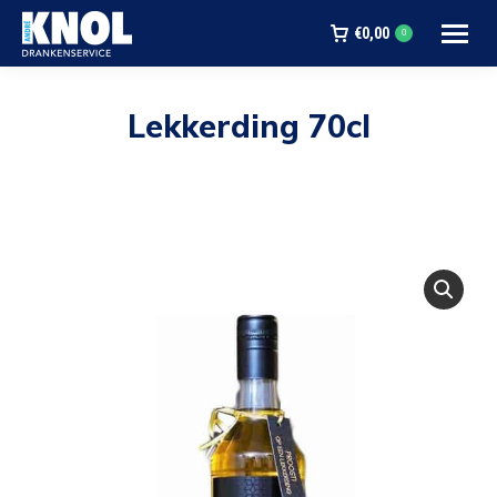
€
0,00
0
Lekkerding 70cl
Je bent hier: