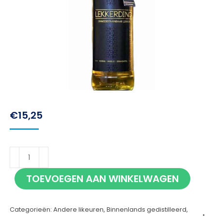
€
15,25
Lekkerding
70cl
TOEVOEGEN AAN WINKELWAGEN
aantal
Categorieën:
Andere likeuren
,
Binnenlands gedistilleerd
,