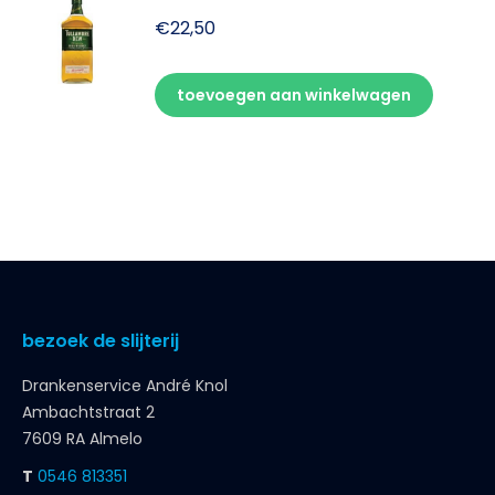
€
22,50
toevoegen aan winkelwagen
bezoek de slijterij
Drankenservice André Knol
Ambachtstraat 2
7609 RA Almelo
T
0546 813351