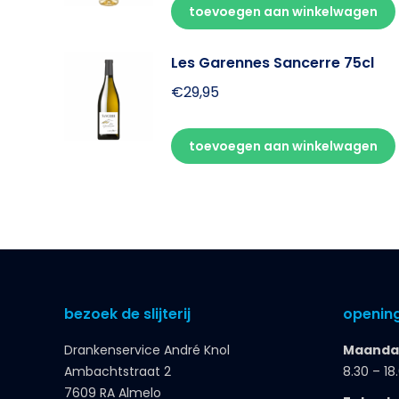
toevoegen aan winkelwagen
Les Garennes Sancerre 75cl
€
29,95
toevoegen aan winkelwagen
bezoek de slijterij
opening
Drankenservice André Knol
Maandag
Ambachtstraat 2
8.30 – 18
7609 RA Almelo