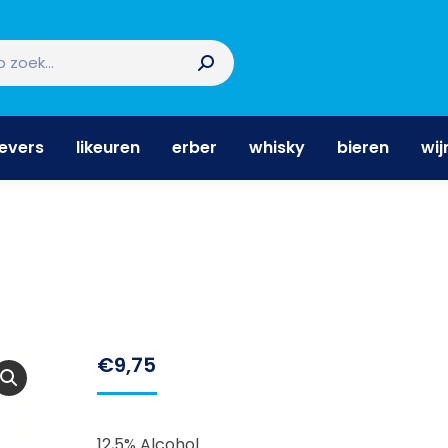
nevers
likeuren
erber
whisky
bieren
wi
nevers
likeuren
erber
whisky
bieren
wij
€
9,75
12,5% Alcohol