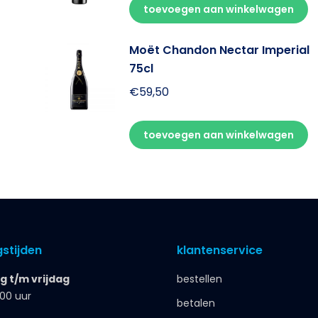
toevoegen aan winkelwagen
Moët Chandon Nectar Imperial
75cl
€
59,50
toevoegen aan winkelwagen
stijden
klantenservice
 t/m vrijdag
bestellen
.00 uur
betalen