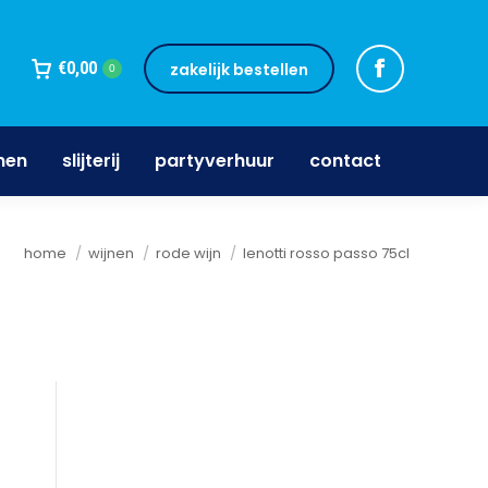
jnen
slijterij
partyverhuur
contact
€
0,00
zakelijk bestellen
0
nen
slijterij
partyverhuur
contact
Je bent hier:
home
wijnen
rode wijn
lenotti rosso passo 75cl