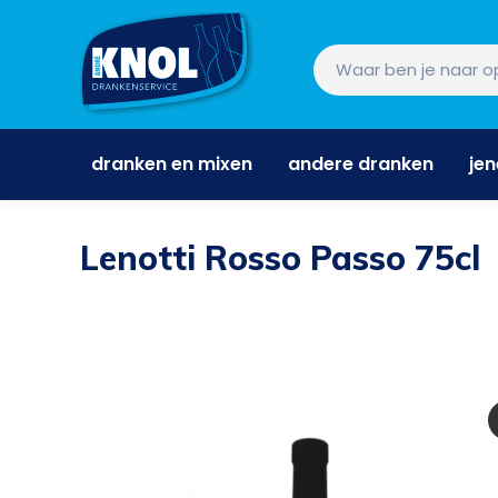
dranken en mixen
andere dranken
je
dranken en mixen
andere dranken
je
Lenotti Rosso Passo 75cl