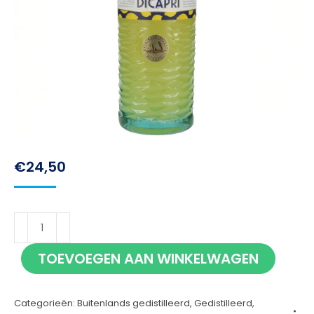
€
24,50
Limoncello
di
TOEVOEGEN AAN WINKELWAGEN
Capri
70cl
Categorieën:
Buitenlands gedistilleerd
,
Gedistilleerd
,
aantal