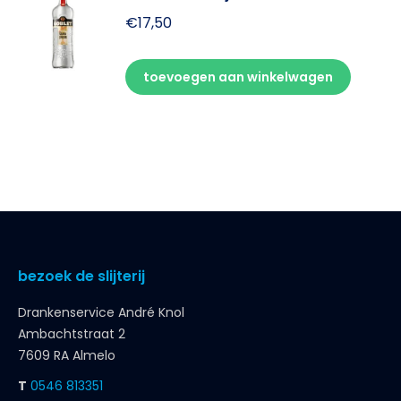
€
17,50
toevoegen aan winkelwagen
bezoek de slijterij
Drankenservice André Knol
Ambachtstraat 2
7609 RA Almelo
T
0546 813351