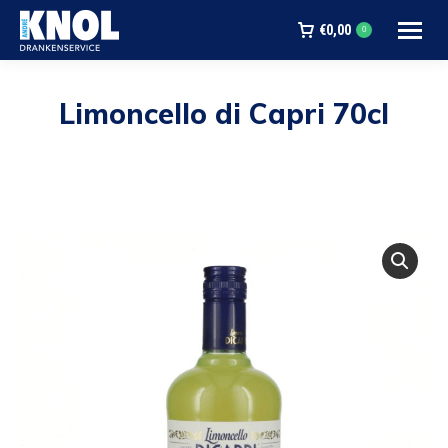
€
0,00
0
Limoncello di Capri 70cl
Je bent hier: