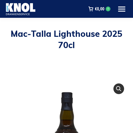
€
0,00
0
Mac-Talla Lighthouse 2025
70cl
Je bent hier: