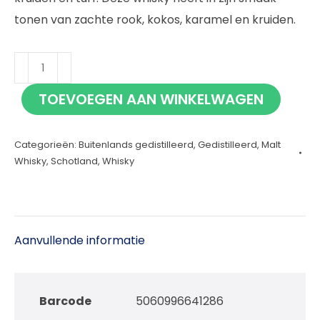
tonen van zachte rook, kokos, karamel en kruiden.
Mac-
Talla
TOEVOEGEN AAN WINKELWAGEN
Lighthouse
2025
Categorieën:
Buitenlands gedistilleerd
,
Gedistilleerd
,
Malt
70cl
Whisky
,
Schotland
,
Whisky
aantal
Aanvullende informatie
Barcode
5060996641286