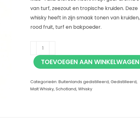
van turf, zeezout en tropische kruiden. Deze
whisky heeft in zijn smaak tonen van kruiden,
rood fruit, turf en bakpoeder.
Mac-
Talla
TOEVOEGEN AAN WINKELWAGEN
Oloroso
70cl
Categorieën:
Buitenlands gedistilleerd
,
Gedistilleerd
,
aantal
Malt Whisky
,
Schotland
,
Whisky