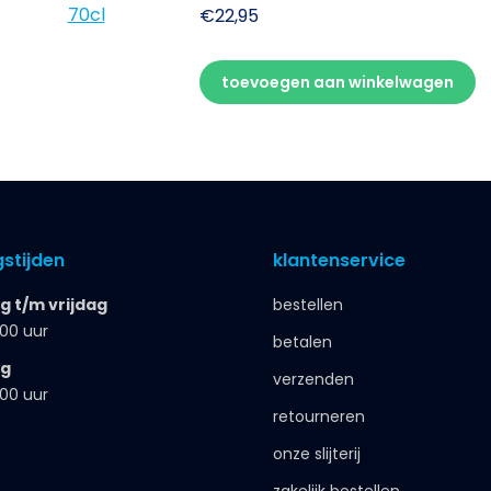
€
22,95
toevoegen aan winkelwagen
stijden
klantenservice
 t/m vrijdag
bestellen
.00 uur
betalen
ag
verzenden
.00 uur
retourneren
onze slijterij
zakelijk bestellen