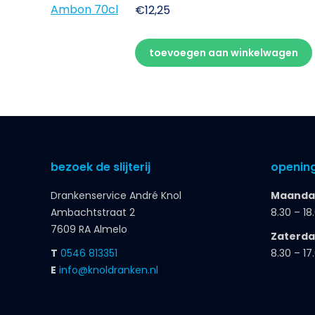
€
12,25
toevoegen aan winkelwagen
bezoek de slijterij
opening
Drankenservice André Knol
Maandag
Ambachtstraat 2
8.30 – 18
7609 RA Almelo
Zaterd
T
0546 813351
8.30 – 17
E
info@knoldranken.nl