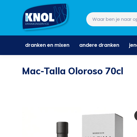
dranken en mixen
andere dranken
je
dranken en mixen
andere dranken
je
Mac-Talla Oloroso 70cl