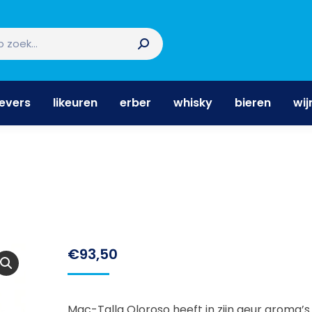
nevers
likeuren
erber
whisky
bieren
wi
nevers
likeuren
erber
whisky
bieren
wij
€
93,50
Mac-Talla Oloroso heeft in zijn geur aroma’s