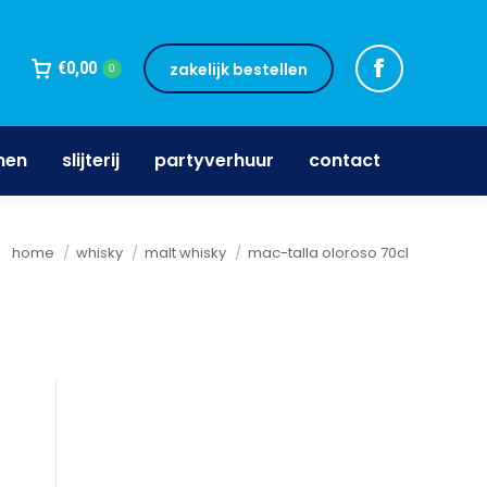
jnen
slijterij
partyverhuur
contact
€
0,00
zakelijk bestellen
0
nen
slijterij
partyverhuur
contact
Je bent hier:
home
whisky
malt whisky
mac-talla oloroso 70cl