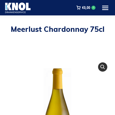
€
0,00
0
Meerlust Chardonnay 75cl
Je bent hier: