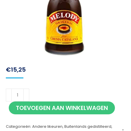
€
15,25
Melody
Crema
TOEVOEGEN AAN WINKELWAGEN
Catalana
70cl
Categorieën:
Andere likeuren
,
Buitenlands gedistilleerd
,
aantal