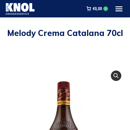
€
0,00
0
Melody Crema Catalana 70cl
Je bent hier: