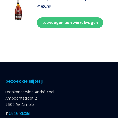
€
58,95
toevoegen aan winkelwagen
bezoek de slijterij
Drankenservice André Knol
Ambachtstraat 2
7609 RA Almelo
T
0546 813351