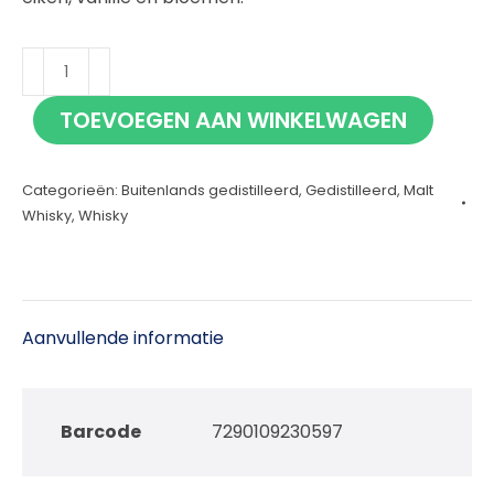
M&H
Elements
TOEVOEGEN AAN WINKELWAGEN
Red
Wine
Categorieën:
Buitenlands gedistilleerd
,
Gedistilleerd
,
Malt
Cask
Whisky
,
Whisky
70cl
aantal
Aanvullende informatie
Barcode
7290109230597