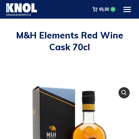
€
0,00
0
M&H Elements Red Wine
Cask 70cl
Je bent hier: