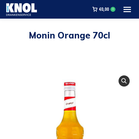
€
0,00
0
Monin Orange 70cl
Je bent hier: