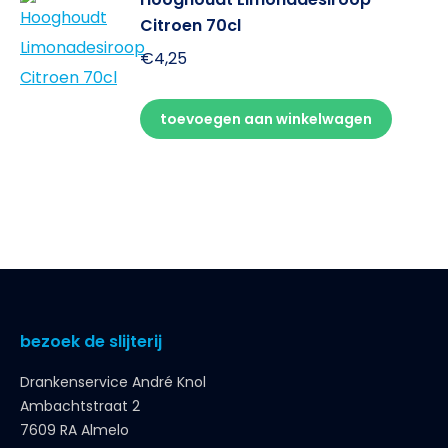
Citroen 70cl
€
4,25
toevoegen aan winkelwagen
bezoek de slijterij
Drankenservice André Knol
Ambachtstraat 2
7609 RA Almelo