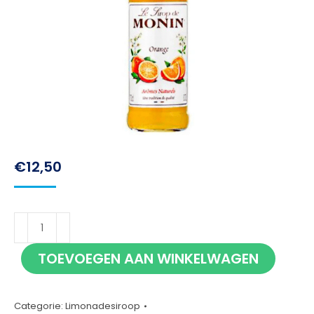
€
12,50
Monin
Orange
TOEVOEGEN AAN WINKELWAGEN
70cl
aantal
Categorie:
Limonadesiroop