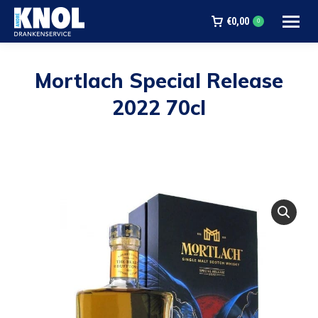
€
0,00
0
Mortlach Special Release
2022 70cl
Je bent hier: