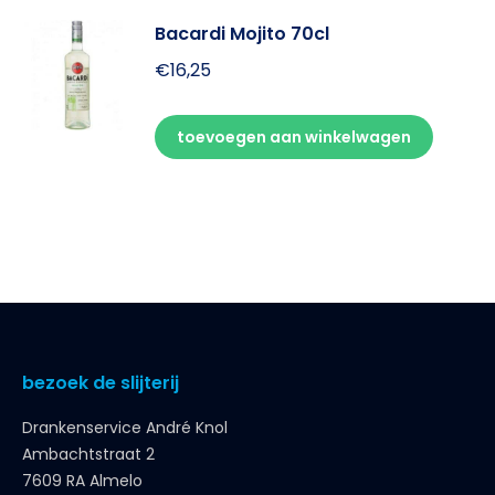
Bacardi Mojito 70cl
€
16,25
toevoegen aan winkelwagen
bezoek de slijterij
Drankenservice André Knol
Ambachtstraat 2
7609 RA Almelo