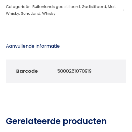
Categorieën:
Buitenlands gedistilleerd
,
Gedistilleerd
,
Malt
70cl
Whisky
,
Schotland
,
Whisky
aantal
Aanvullende informatie
Barcode
5000281070919
Gerelateerde producten