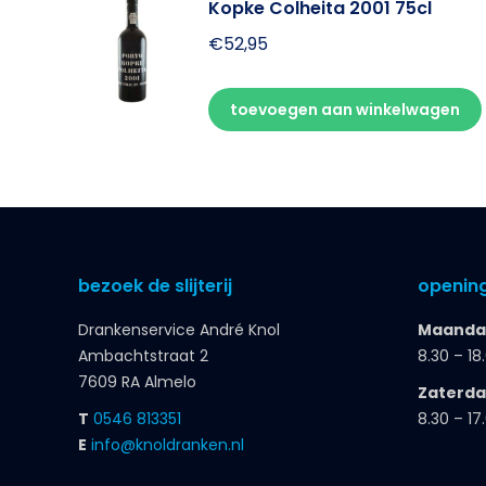
Kopke Colheita 2001 75cl
€
52,95
toevoegen aan winkelwagen
bezoek de slijterij
opening
Drankenservice André Knol
Maandag
Ambachtstraat 2
8.30 – 18
7609 RA Almelo
Zaterd
T
0546 813351
8.30 – 17
E
info@knoldranken.nl