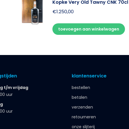
Kopke Very Old Tawny CNK 70cl
€
1.250,00
toevoegen aan winkelwagen
stijden
klantenservice
 t/m vrijdag
bestellen
.00 uur
betalen
ag
verzenden
.00 uur
retourneren
onze slijterij