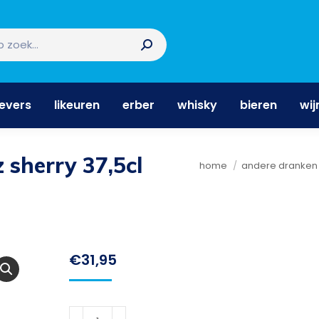
nevers
likeuren
erber
whisky
bieren
wi
nevers
likeuren
erber
whisky
bieren
wij
 sherry 37,5cl
Je bent hier:
home
andere dranken
€
31,95
Noe