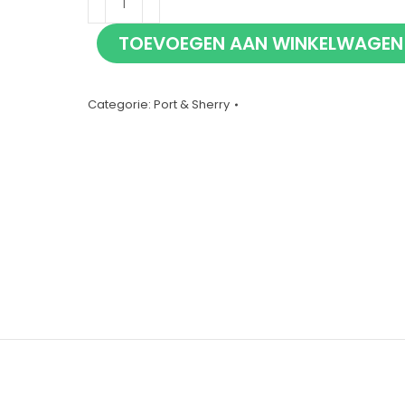
30
TOEVOEGEN AAN WINKELWAGEN
jaar
Pedro
Ximinez
Categorie:
Port & Sherry
sherry
37,5cl
aantal