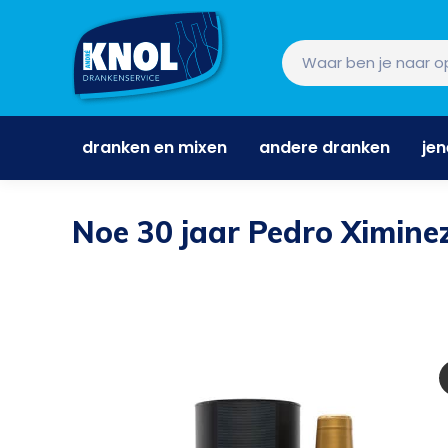
dranken en mixen
andere dranken
je
dranken en mixen
andere dranken
je
Noe 30 jaar Pedro Ximinez