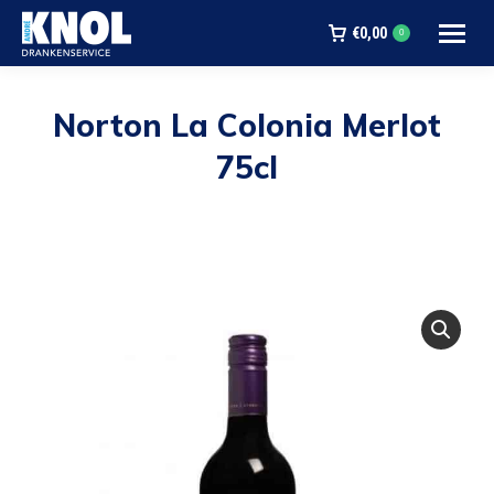
€
0,00
0
Norton La Colonia Merlot
75cl
Je bent hier: