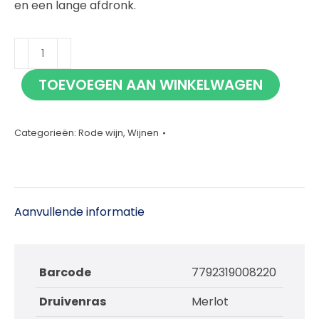
en een lange afdronk.
Norton
La
TOEVOEGEN AAN WINKELWAGEN
Colonia
Merlot
75cl
Categorieën:
Rode wijn
,
Wijnen
aantal
Aanvullende informatie
Barcode
7792319008220
Druivenras
Merlot