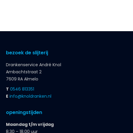
bezoek de slijterij
Drankenservice André Knol
Ambachtstraat 2
7609 RA Almelo
T
0546 813351
E
info@knoldranken.nl
openingstijden
Maandag t/m vrijdag
8.30 – 18.00 uur