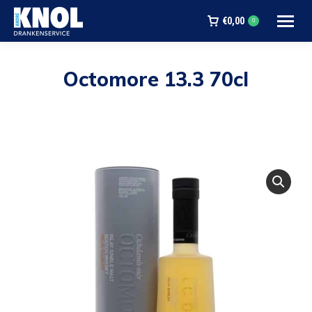
€
0,00
0
Octomore 13.3 70cl
Je bent hier: