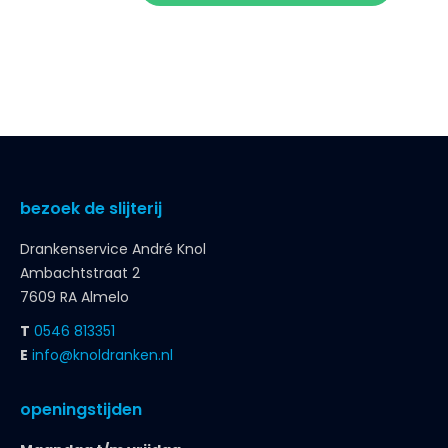
bezoek de slijterij
Drankenservice André Knol
Ambachtstraat 2
7609 RA Almelo
T
0546 813351
E
info@knoldranken.nl
openingstijden