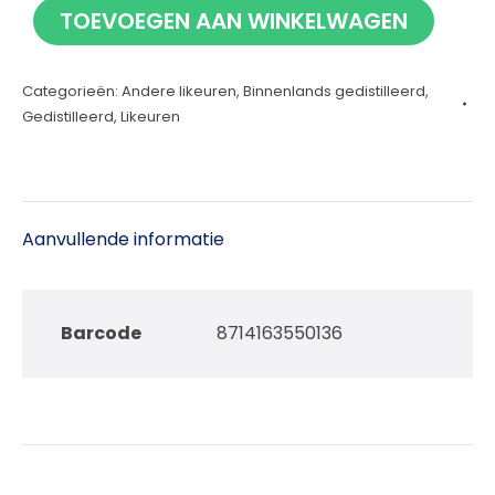
TOEVOEGEN AAN WINKELWAGEN
Chocolade-
kerslikeur
Categorieën:
Andere likeuren
,
Binnenlands gedistilleerd
,
50cl
Gedistilleerd
,
Likeuren
aantal
Aanvullende informatie
Barcode
8714163550136