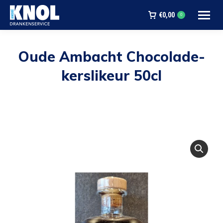
€
0,00
0
Oude Ambacht Chocolade-
kerslikeur 50cl
Je bent hier: