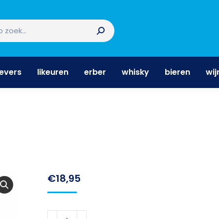
nevers
likeuren
erber
whisky
bieren
wi
nevers
likeuren
erber
whisky
bieren
wij
€
18,95
Passoa