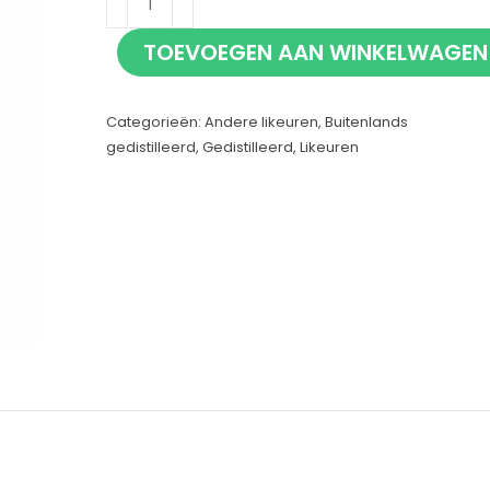
100cl
TOEVOEGEN AAN WINKELWAGEN
aantal
Categorieën:
Andere likeuren
,
Buitenlands
gedistilleerd
,
Gedistilleerd
,
Likeuren