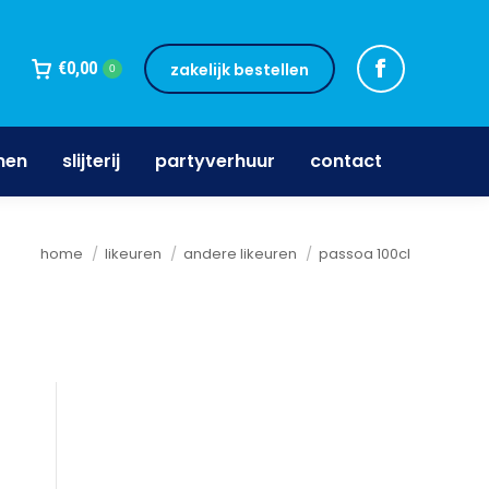
jnen
slijterij
partyverhuur
contact
€
0,00
zakelijk bestellen
0
nen
slijterij
partyverhuur
contact
Je bent hier:
home
likeuren
andere likeuren
passoa 100cl