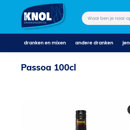
dranken en mixen
andere dranken
je
dranken en mixen
andere dranken
je
Passoa 100cl