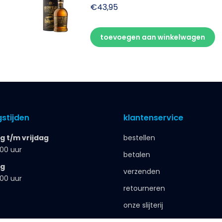
€
43,95
toevoegen aan winkelwagen
stijden
klantenservice
 t/m vrijdag
bestellen
.00 uur
betalen
ag
verzenden
.00 uur
retourneren
onze slijterij
zakelijk bestellen