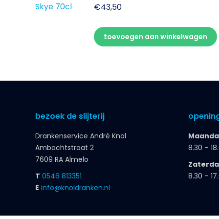
€
43,50
toevoegen aan winkelwagen
bezoek de slijterij
opening
Drankenservice André Knol
Maandag
Ambachtstraat 2
8.30 – 18
7609 RA Almelo
Zaterd
T
0546 813351
8.30 – 17
E
info@knoldranken.nl