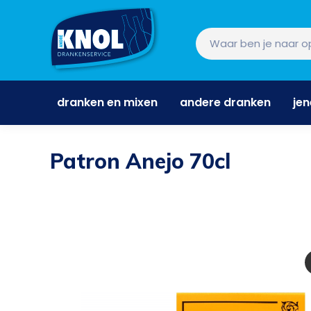
dranken en mixen
andere dranken
je
dranken en mixen
andere dranken
je
Patron Anejo 70cl