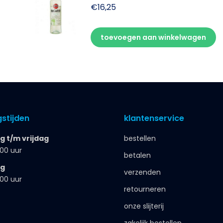
€
16,25
toevoegen aan winkelwagen
stijden
klantenservice
 t/m vrijdag
bestellen
.00 uur
betalen
ag
verzenden
.00 uur
retourneren
onze slijterij
zakelijk bestellen