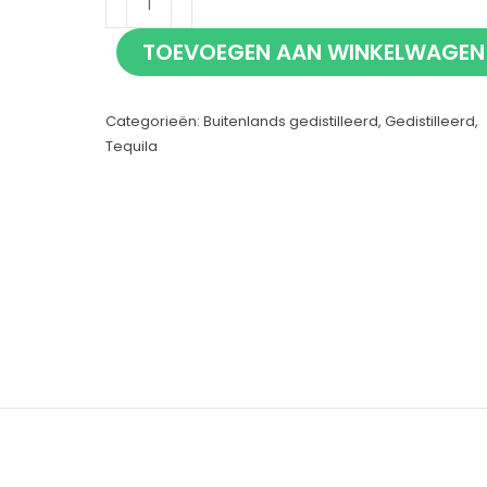
Anejo
TOEVOEGEN AAN WINKELWAGEN
70cl
aantal
Categorieën:
Buitenlands gedistilleerd
,
Gedistilleerd
,
Tequila