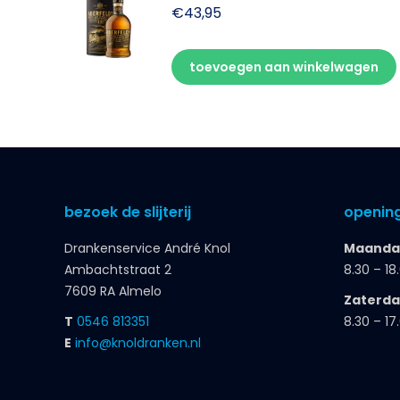
€
43,95
toevoegen aan winkelwagen
bezoek de slijterij
opening
Drankenservice André Knol
Maandag
Ambachtstraat 2
8.30 – 18
7609 RA Almelo
Zaterd
T
0546 813351
8.30 – 17
E
info@knoldranken.nl