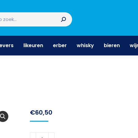
nevers
likeuren
erber
whisky
bieren
wi
nevers
likeuren
erber
whisky
bieren
wij
€
60,50
Patron