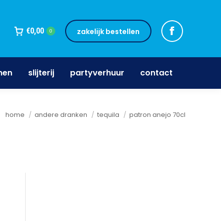
jnen
slijterij
partyverhuur
contact
€
0,00
zakelijk bestellen
0
nen
slijterij
partyverhuur
contact
Je bent hier:
home
andere dranken
tequila
patron anejo 70cl