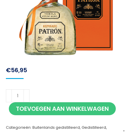
€
56,95
Patron
Reposado
TOEVOEGEN AAN WINKELWAGEN
70cl
aantal
Categorieën:
Buitenlands gedistilleerd
,
Gedistilleerd
,