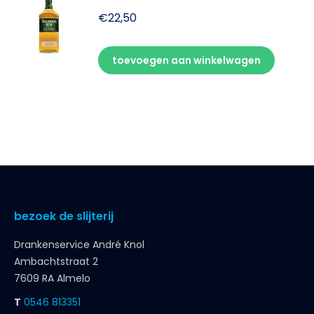
€
22,50
toevoegen aan winkelwagen
bezoek de slijterij
Drankenservice André Knol
Ambachtstraat 2
7609 RA Almelo
T
0546 813351