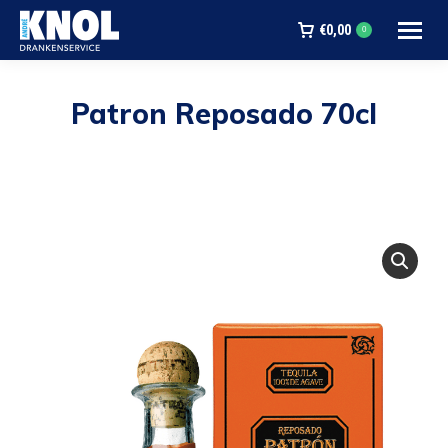
€
0,00
0
Patron Reposado 70cl
Je bent hier: