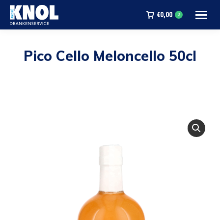
€
0,00
0
Pico Cello Meloncello 50cl
Je bent hier: