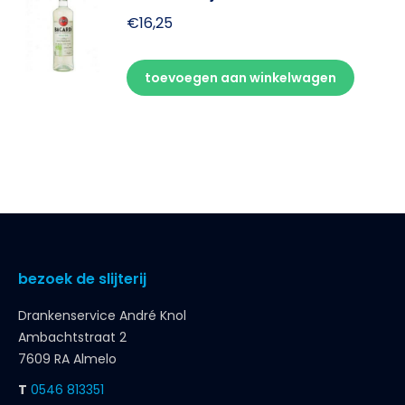
€
16,25
toevoegen aan winkelwagen
bezoek de slijterij
Drankenservice André Knol
Ambachtstraat 2
7609 RA Almelo
T
0546 813351