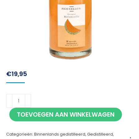
€
19,95
Pico
Cello
TOEVOEGEN AAN WINKELWAGEN
Meloncello
50cl
Categorieën:
Binnenlands gedistilleerd
,
Gedistilleerd
,
aantal