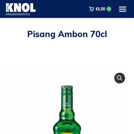
€
0,00
0
Pisang Ambon 70cl
Je bent hier: