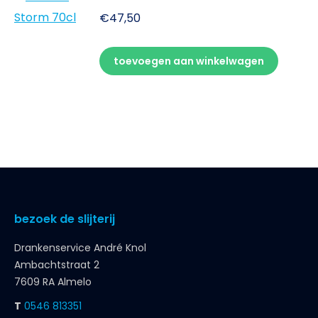
€
47,50
toevoegen aan winkelwagen
bezoek de slijterij
Drankenservice André Knol
Ambachtstraat 2
7609 RA Almelo
T
0546 813351