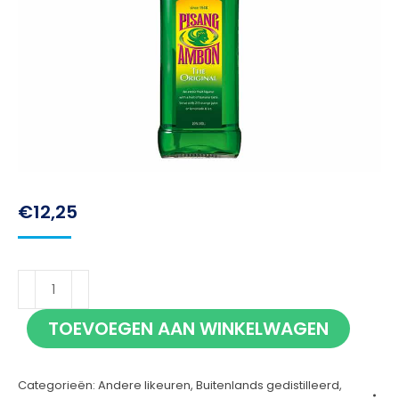
€
12,25
Pisang
Ambon
TOEVOEGEN AAN WINKELWAGEN
70cl
aantal
Categorieën:
Andere likeuren
,
Buitenlands gedistilleerd
,