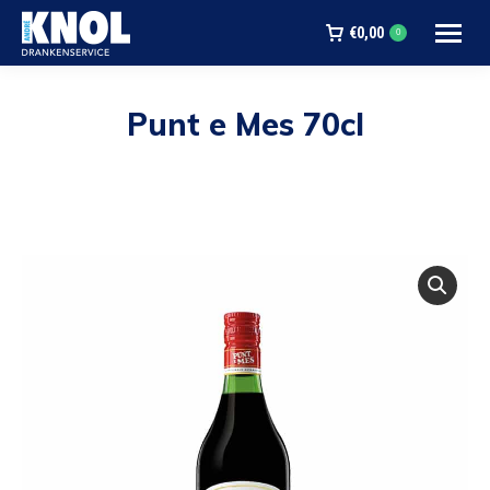
€
0,00
0
Punt e Mes 70cl
Je bent hier: