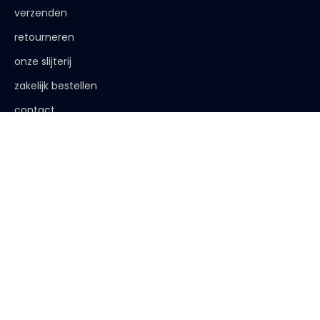
verzenden
retourneren
onze slijterij
zakelijk bestellen
contact
de afspraak is
< 18 jaar, deze website is niet voor jou bestemd
< 18 jaar verkopen wij geen alcohol
< 25 jaar, laat je legitimatie zien