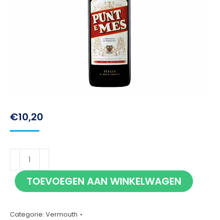
€
10,20
Punt
e
TOEVOEGEN AAN WINKELWAGEN
Mes
70cl
aantal
Categorie:
Vermouth