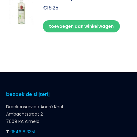
€
16,25
toevoegen aan winkelwagen
bezoek de slijterij
Drankenservice André Knol
Ambachtstraat 2
7609 RA Almelo
T
0546 813351