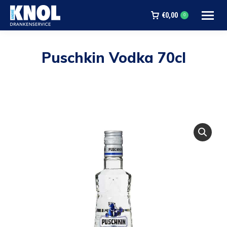
€
0,00
0
Puschkin Vodka 70cl
Je bent hier: