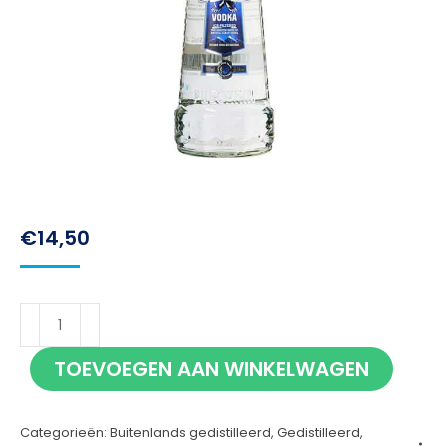
€
14,50
Puschkin
Vodka
TOEVOEGEN AAN WINKELWAGEN
70cl
aantal
Categorieën:
Buitenlands gedistilleerd
,
Gedistilleerd
,