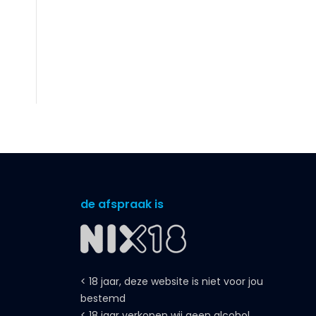
de afspraak is
< 18 jaar, deze website is niet voor jou
bestemd
< 18 jaar verkopen wij geen alcohol