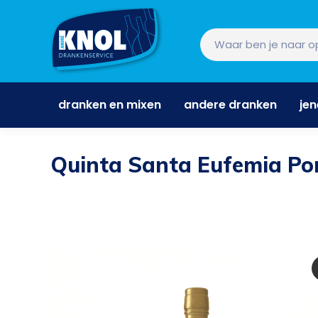
dranken en mixen
andere dranken
je
dranken en mixen
andere dranken
je
Quinta Santa Eufemia Por