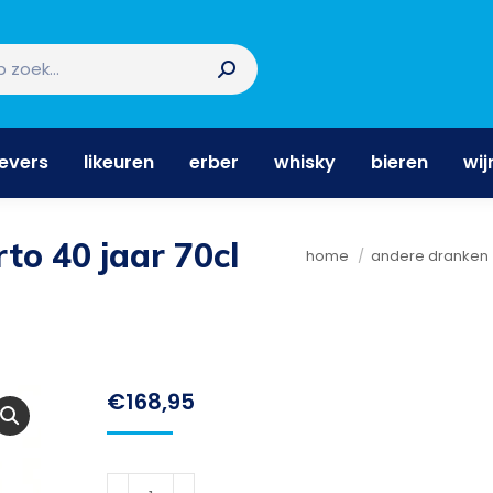
nevers
likeuren
erber
whisky
bieren
wi
nevers
likeuren
erber
whisky
bieren
wij
to 40 jaar 70cl
Je bent hier:
home
andere dranken
€
168,95
Quinta