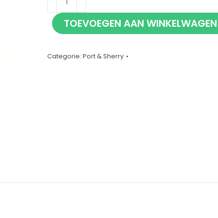
Santa
TOEVOEGEN AAN WINKELWAGEN
Eufemia
Porto
40
Categorie:
Port & Sherry
jaar
70cl
aantal