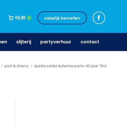
jnen
slijterij
partyverhuur
contact
€
0,00
zakelijk bestellen
0
nen
slijterij
partyverhuur
contact
port & sherry
quinta santa eufemia porto 40 jaar 70cl