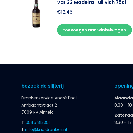
Vat 22 Madeira Full Rich 75cl
€
12,45
toevoegen aan winkelwagen
bezoek de slijterij
opening
Drankenservice André Knol
Maandag
Ambachtstraat 2
8.30 – 18
7609 RA Almelo
Zaterd
T
0546 813351
8.30 – 17
E
info@knoldranken.nl