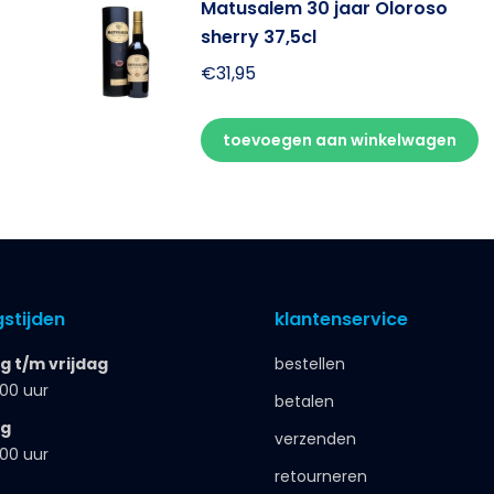
Matusalem 30 jaar Oloroso
sherry 37,5cl
€
31,95
toevoegen aan winkelwagen
stijden
klantenservice
 t/m vrijdag
bestellen
.00 uur
betalen
ag
verzenden
.00 uur
retourneren