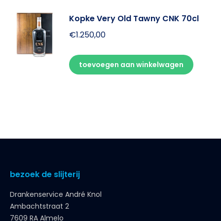
Kopke Very Old Tawny CNK 70cl
€
1.250,00
toevoegen aan winkelwagen
bezoek de slijterij
Drankenservice André Knol
Ambachtstraat 2
7609 RA Almelo