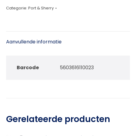
75cl
Categorie:
Port & Sherry
aantal
Aanvullende informatie
Barcode
5603616110023
Gerelateerde producten