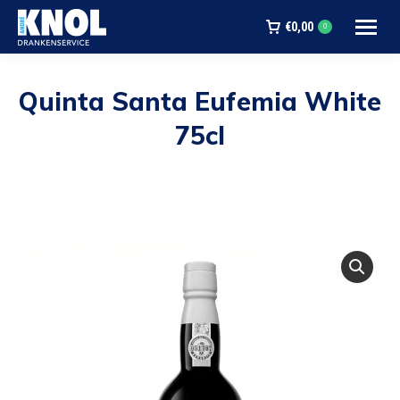
€
0,00
0
Quinta Santa Eufemia White
75cl
Je bent hier: