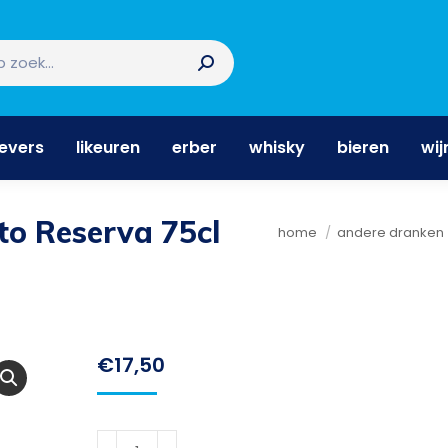
nevers
likeuren
erber
whisky
bieren
wi
nevers
likeuren
erber
whisky
bieren
wij
to Reserva 75cl
Je bent hier:
home
andere dranken
€
17,50
Ramos