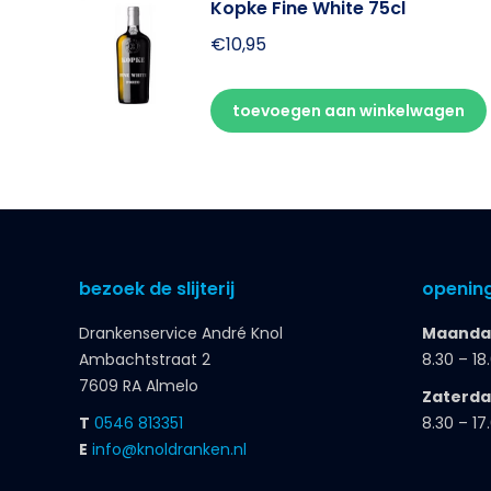
Kopke Fine White 75cl
€
10,95
toevoegen aan winkelwagen
bezoek de slijterij
opening
Drankenservice André Knol
Maandag
Ambachtstraat 2
8.30 – 18
7609 RA Almelo
Zaterd
T
0546 813351
8.30 – 17
E
info@knoldranken.nl