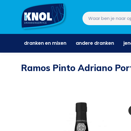
dranken en mixen
andere dranken
je
dranken en mixen
andere dranken
je
Ramos Pinto Adriano Por