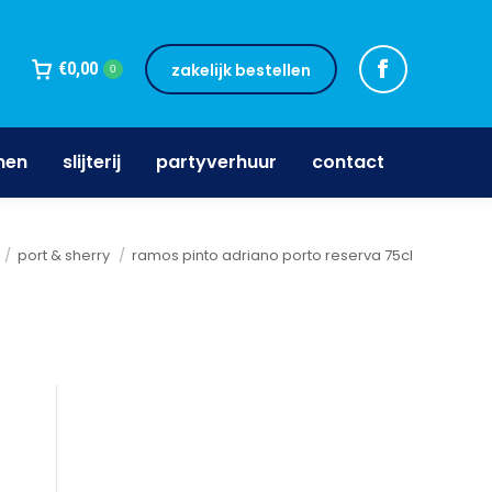
jnen
slijterij
partyverhuur
contact
€
0,00
zakelijk bestellen
0
nen
slijterij
partyverhuur
contact
port & sherry
ramos pinto adriano porto reserva 75cl