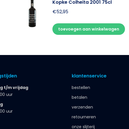
Kopke Colheita 2001 75cl
€
52,95
toevoegen aan winkelwagen
stijden
klantenservice
 t/m vrijdag
bestellen
.00 uur
betalen
ag
verzenden
.00 uur
retourneren
onze slijterij