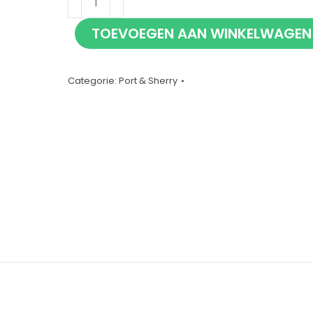
Pinto
TOEVOEGEN AAN WINKELWAGEN
Adriano
Porto
Reserva
Categorie:
Port & Sherry
75cl
aantal