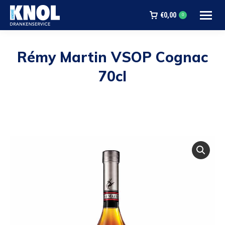
€
0,00
0
Rémy Martin VSOP Cognac
70cl
Je bent hier: