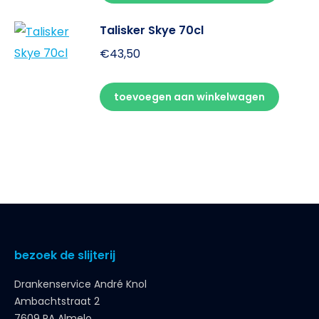
Talisker Skye 70cl
€
43,50
toevoegen aan winkelwagen
bezoek de slijterij
Drankenservice André Knol
Ambachtstraat 2
7609 RA Almelo