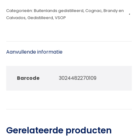
Cognac
Categorieën:
Buitenlands gedistilleerd
,
Cognac, Brandy en
70cl
Calvados
,
Gedistilleerd
,
VSOP
aantal
Aanvullende informatie
Barcode
3024482270109
Gerelateerde producten