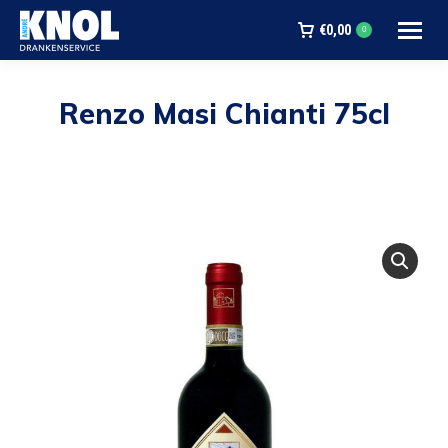
€
0,00
0
Renzo Masi Chianti 75cl
Je bent hier: