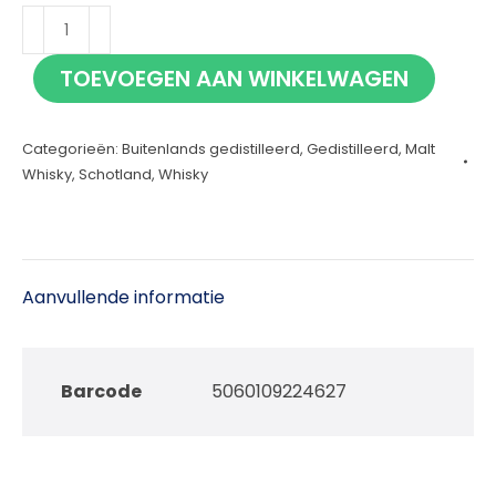
Riverflow
70cl
TOEVOEGEN AAN WINKELWAGEN
aantal
Categorieën:
Buitenlands gedistilleerd
,
Gedistilleerd
,
Malt
Whisky
,
Schotland
,
Whisky
Aanvullende informatie
Barcode
5060109224627