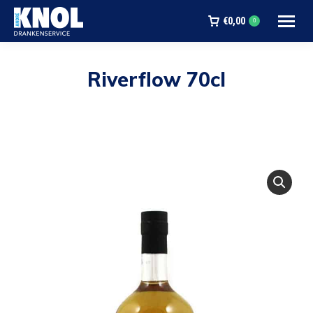
€
0,00
0
Riverflow 70cl
Je bent hier: