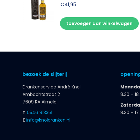
€
41,95
toevoegen aan winkelwagen
bezoek de slijterij
opening
Drankenservice André Knol
Maandag
Ambachtstraat 2
8.30 – 18
7609 RA Almelo
Zaterd
T
0546 813351
8.30 – 17
E
info@knoldranken.nl