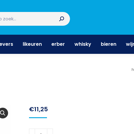
nevers
likeuren
erber
whisky
bieren
wi
nevers
likeuren
erber
whisky
bieren
wij
J
€
11,25
Rocketshot