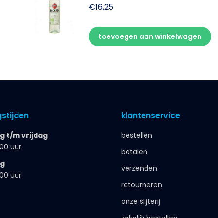
€
16,25
toevoegen aan winkelwagen
stijden
klantenservice
 t/m vrijdag
bestellen
.00 uur
betalen
ag
verzenden
.00 uur
retourneren
onze slijterij
zakelijk bestellen