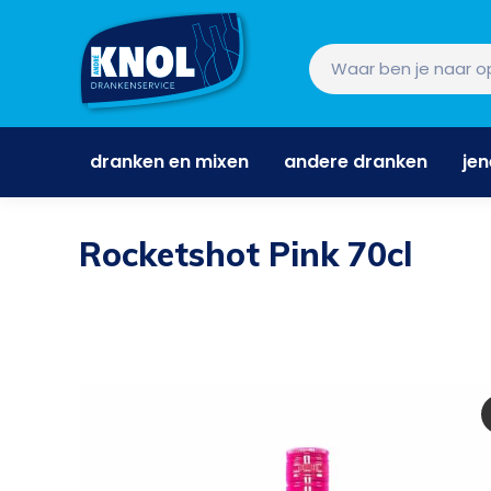
dranken en mixen
andere dranken
je
dranken en mixen
andere dranken
je
Rocketshot Pink 70cl