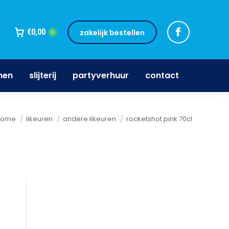
jnen
slijterij
partyverhuur
contact
€
0,00
zakelijk bestellen
0
nen
slijterij
partyverhuur
contact
e bent hier:
home
likeuren
andere likeuren
rocketshot pink 70cl