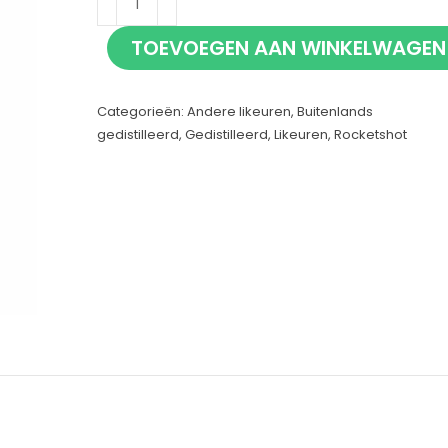
Pink
TOEVOEGEN AAN WINKELWAGEN
70cl
aantal
Categorieën:
Andere likeuren
,
Buitenlands
gedistilleerd
,
Gedistilleerd
,
Likeuren
,
Rocketshot