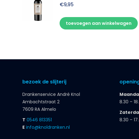
€
9,95
toevoegen aan winkelwagen
bezoek de slijterij
opening
Drankenservice André Knol
Maandag
Ambachtstraat 2
8.30 – 18
7609 RA Almelo
Zaterd
T
0546 813351
8.30 – 17
E
info@knoldranken.nl