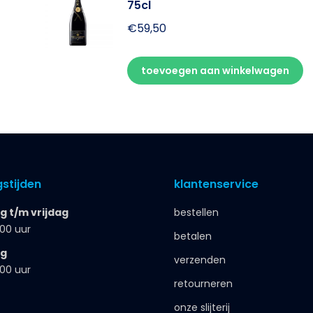
75cl
€
59,50
toevoegen aan winkelwagen
stijden
klantenservice
 t/m vrijdag
bestellen
.00 uur
betalen
ag
verzenden
.00 uur
retourneren
onze slijterij