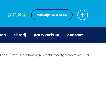
jnen
slijterij
partyverhuur
contact
€
0,00
zakelijk bestellen
0
nen
slijterij
partyverhuur
contact
ier:
ijnen
mousserende wijn
schlumberger white ice 75cl