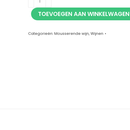
White
TOEVOEGEN AAN WINKELWAGEN
Ice
75cl
aantal
Categorieën:
Mousserende wijn
,
Wijnen