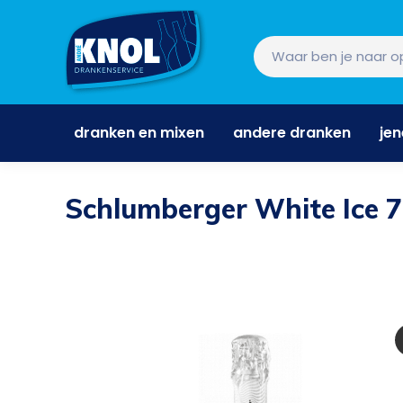
dranken en mixen
andere dranken
je
dranken en mixen
andere dranken
je
Schlumberger White Ice 7