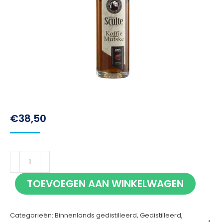
€
38,50
Sculte
Koffie
TOEVOEGEN AAN WINKELWAGEN
Mutske
35cl
Categorieën:
Binnenlands gedistilleerd
,
Gedistilleerd
,
aantal