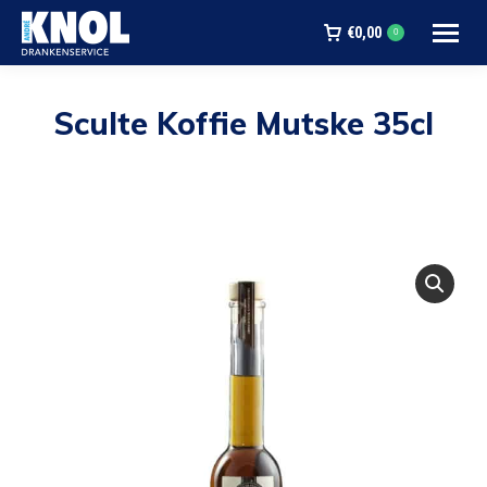
€
0,00
0
Sculte Koffie Mutske 35cl
Je bent hier: