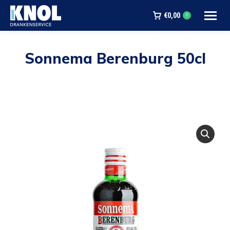
€
0,00
0
Sonnema Berenburg 50cl
Je bent hier: