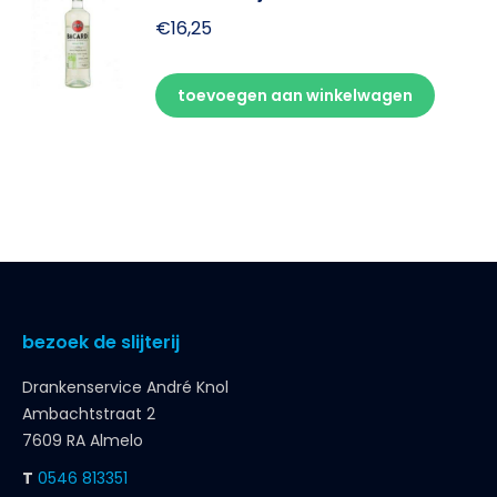
€
16,25
toevoegen aan winkelwagen
bezoek de slijterij
Drankenservice André Knol
Ambachtstraat 2
7609 RA Almelo
T
0546 813351