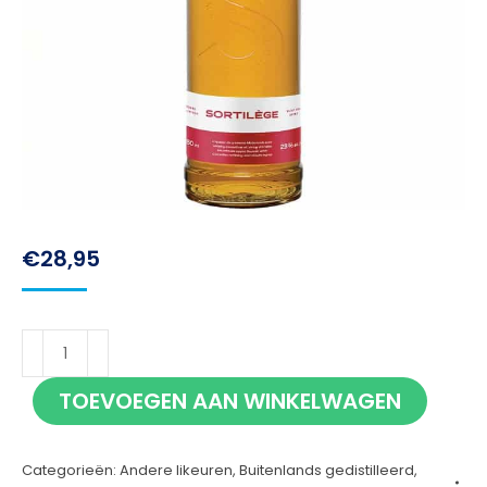
€
28,95
Sortilege
Apple
TOEVOEGEN AAN WINKELWAGEN
70cl
aantal
Categorieën:
Andere likeuren
,
Buitenlands gedistilleerd
,