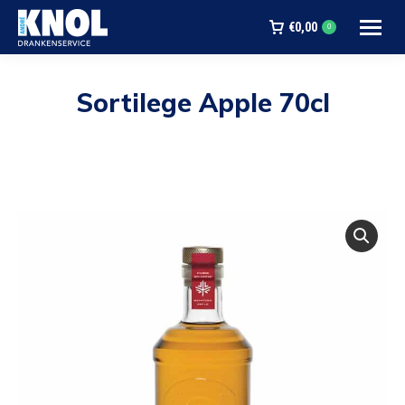
€
0,00
0
Sortilege Apple 70cl
Je bent hier: