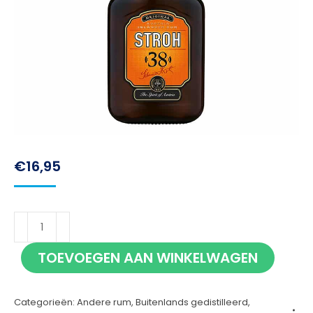
€
16,95
Stroh
38%
TOEVOEGEN AAN WINKELWAGEN
70cl
aantal
Categorieën:
Andere rum
,
Buitenlands gedistilleerd
,