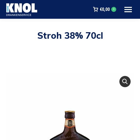
€
0,00
0
Stroh 38% 70cl
Je bent hier: