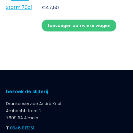
€
47,50
toevoegen aan winkelwagen
bezoek de slijterij
Drankenservice André Knol
Ambachtstraat 2
7609 RA Almelo
T
0546 813351