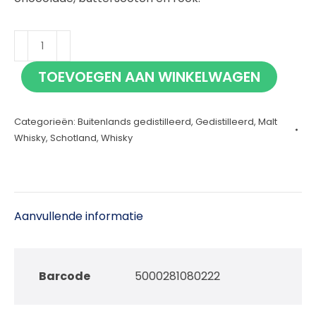
Talisker
14
TOEVOEGEN AAN WINKELWAGEN
jaar
Special
Categorieën:
Buitenlands gedistilleerd
,
Gedistilleerd
,
Malt
Release
Whisky
,
Schotland
,
Whisky
2025
70cl
aantal
Aanvullende informatie
Barcode
5000281080222