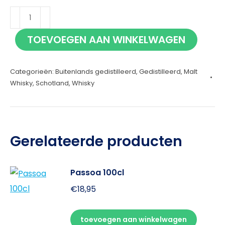
Talisker
Distillers
TOEVOEGEN AAN WINKELWAGEN
Edition
2018
Categorieën:
Buitenlands gedistilleerd
,
Gedistilleerd
,
Malt
70cl
Whisky
,
Schotland
,
Whisky
aantal
Gerelateerde producten
Passoa 100cl
€
18,95
toevoegen aan winkelwagen