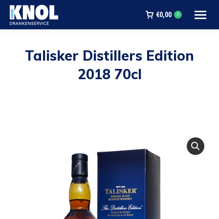
€
0,00
0
Talisker Distillers Edition
2018 70cl
Je bent hier: