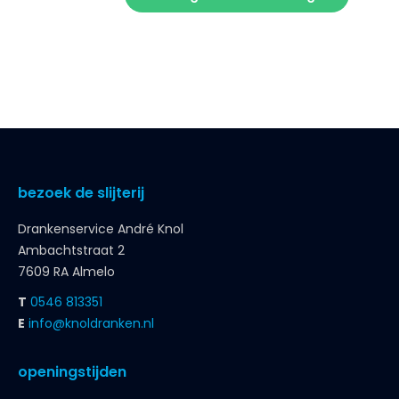
bezoek de slijterij
Drankenservice André Knol
Ambachtstraat 2
7609 RA Almelo
T
0546 813351
E
info@knoldranken.nl
openingstijden