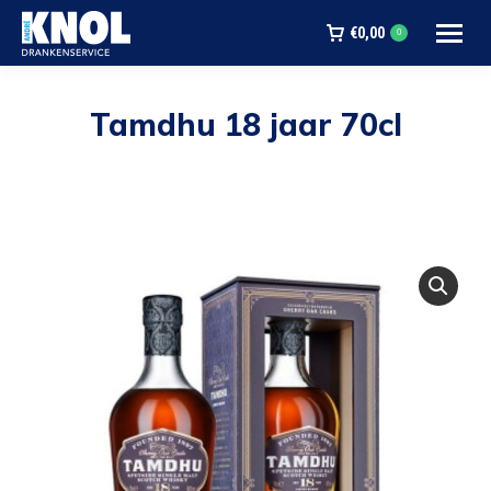
€
0,00
0
Tamdhu 18 jaar 70cl
Je bent hier: