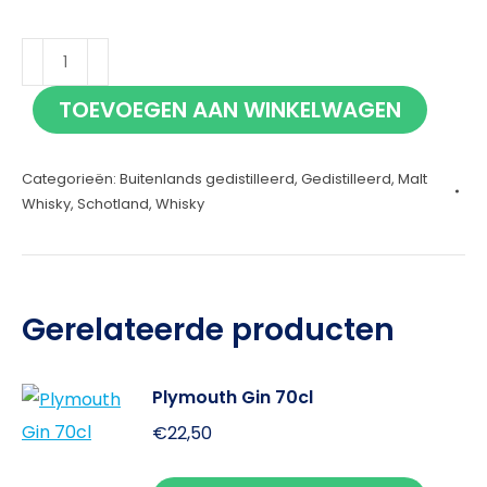
Tamdhu
18
TOEVOEGEN AAN WINKELWAGEN
jaar
70cl
Categorieën:
Buitenlands gedistilleerd
,
Gedistilleerd
,
Malt
aantal
Whisky
,
Schotland
,
Whisky
Gerelateerde producten
Plymouth Gin 70cl
€
22,50