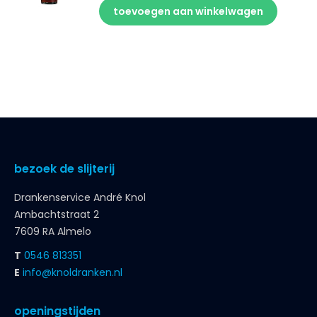
toevoegen aan winkelwagen
bezoek de slijterij
Drankenservice André Knol
Ambachtstraat 2
7609 RA Almelo
T
0546 813351
E
info@knoldranken.nl
openingstijden