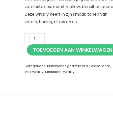
vanillestokjes, marshmallow, biscuit en anana
Deze whisky heeft in zijn smaak tonen van
vanille, honing, citrus en eik.
Tomatin
Legacy
TOEVOEGEN AAN WINKELWAGEN
70cl
aantal
Categorieën:
Buitenlands gedistilleerd
,
Gedistilleerd
,
Malt Whisky
,
Schotland
,
Whisky