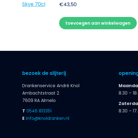
€
43,50
toevoegen aan winkelwagen
bezoek de slijterij
opening
Drankenservice André Knol
Maandag
Ambachtstraat 2
8.30 – 18
7609 RA Almelo
Zaterd
T
0546 813351
8.30 – 17
E
info@knoldranken.nl