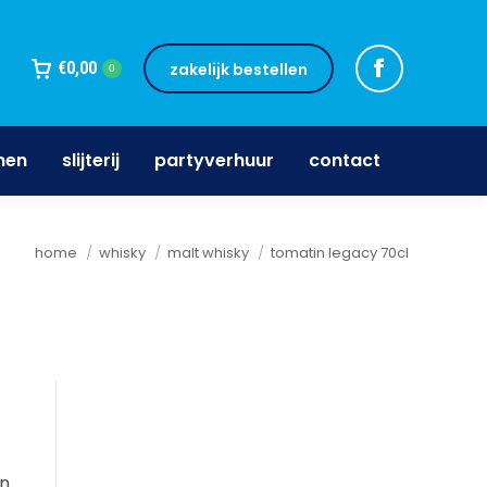
jnen
slijterij
partyverhuur
contact
€
0,00
zakelijk bestellen
0
nen
slijterij
partyverhuur
contact
Je bent hier:
home
whisky
malt whisky
tomatin legacy 70cl
an