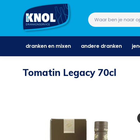
dranken en mixen
andere dranken
je
dranken en mixen
andere dranken
je
Tomatin Legacy 70cl