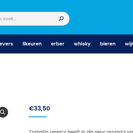
nevers
likeuren
erber
whisky
bieren
wi
nevers
likeuren
erber
whisky
bieren
wij
€
33,50
Tomatin Legacy heeft in zijn geur aroma’s v