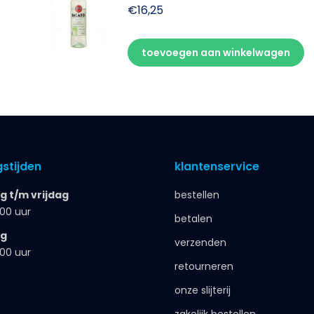
€
16,25
toevoegen aan winkelwagen
stijden
klantenservice
 t/m vrijdag
bestellen
.00 uur
betalen
ag
verzenden
.00 uur
retourneren
onze slijterij
zakelijk bestellen