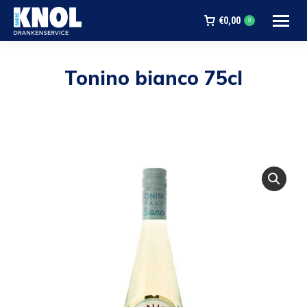
€
0,00
0
Tonino bianco 75cl
Je bent hier: